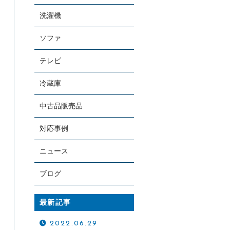
洗濯機
ソファ
テレビ
冷蔵庫
お電話での受付
中古品販売品
072-658-6427
受付時間：24時間対応
対応事例
ニュース
ブログ
最新記事
2022.06.29