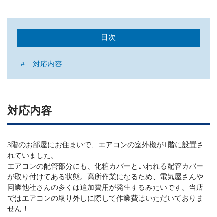
提携会社
目次
CONTACT
「もったいない精神」で丁寧な対応をお約束
対応内容
メールでの受付
お問い合わせフォーム
24時間受付中
対応内容
LINEでの受付
友達追加はこちら
3階のお部屋にお住まいで、エアコンの室外機が1階に設置さ
24時間受付中
れていました。
エアコンの配管部分にも、化粧カバーといわれる配管カバー
お電話での受付
が取り付けてある状態。高所作業になるため、電気屋さんや
072-658-6427
同業他社さんの多くは追加費用が発生するみたいです。当店
ではエアコンの取り外しに際して作業費はいただいておりま
受付時間：24時間対応
せん！